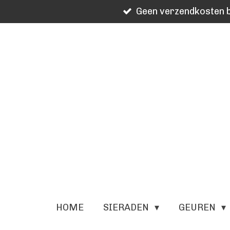
Geen verzendkosten b
Ga
direct
naar
de
hoofdinhoud
HOME
SIERADEN
GEUREN