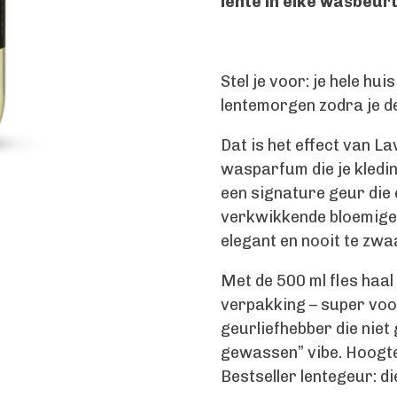
lente in elke wasbeur
Stel je voor: je hele hui
lentemorgen zodra je d
Dat is het effect van L
wasparfum die je kledi
een signature geur die é
verkwikkende bloemige m
elegant en nooit te zwa
Met de 500 ml fles haal
verpakking – super voo
geurliefhebber die niet 
gewassen” vibe. Hoogt
Bestseller lentegeur: di