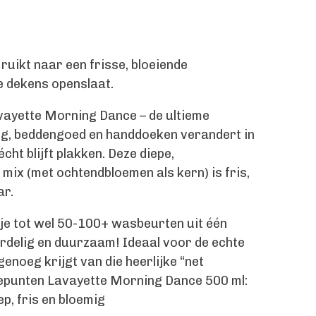
t
s ruikt naar een frisse, bloeiende
e dekens openslaat.
avayette Morning Dance – de ultieme
ng, beddengoed en handdoeken verandert in
cht blijft plakken. Deze diepe,
ix (met ochtendbloemen als kern) is fris,
ar.
 je tot wel 50-100+ wasbeurten uit één
rdelig en duurzaam! Ideaal voor de echte
genoeg krijgt van die heerlijke “net
epunten Lavayette Morning Dance 500 ml:
ep, fris en bloemig