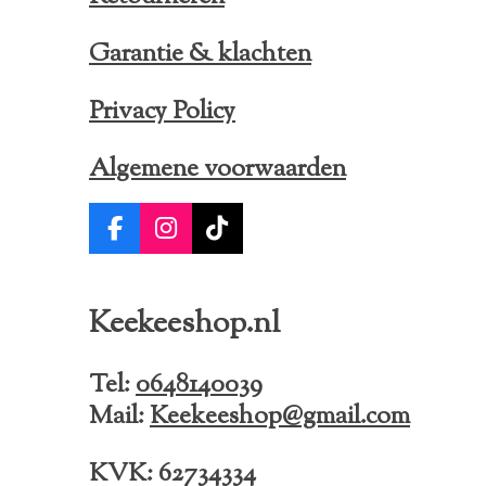
Garantie & klachten
Privacy Policy
Algemene voorwaarden
F
I
T
a
n
i
c
s
k
e
t
T
Keekeeshop.nl
b
a
o
o
g
k
o
r
Tel:
0648140039
k
a
Mail:
Keekeeshop@gmail.com
m
KVK: 62734334