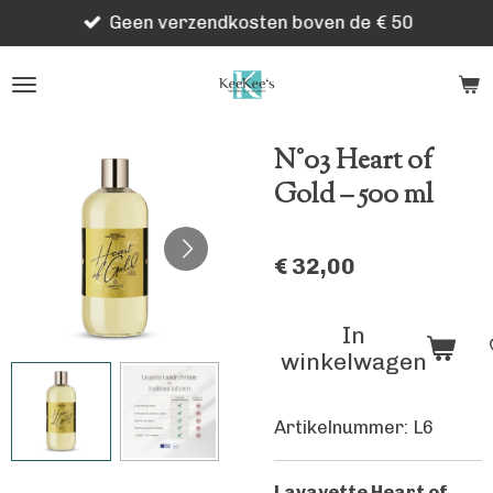
Geen verzendkosten boven de € 50
Ga
direct
naar
de
hoofdinhoud
N°03 Heart of
Gold – 500 ml
€ 32,00
In
winkelwagen
Artikelnummer:
L6
Lavayette Heart of