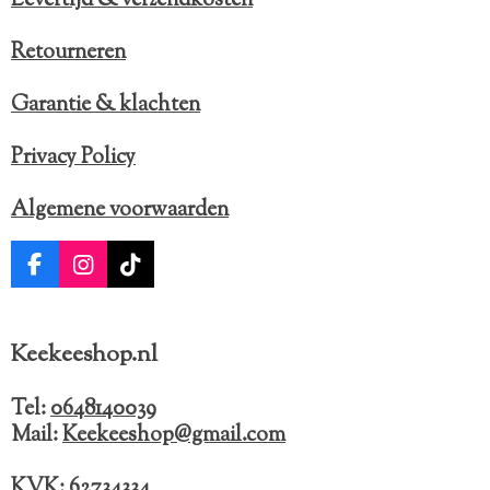
n
n
n
n
t
e
Retourneren
r
Garantie & klachten
r
e
Privacy Policy
n
Algemene voorwaarden
F
I
T
a
n
i
c
s
k
e
t
T
Keekeeshop.nl
b
a
o
o
g
k
o
r
Tel:
0648140039
k
a
Mail:
Keekeeshop@gmail.com
m
KVK: 62734334