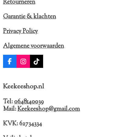
Retourneren
Garantie & klachten
Privacy Policy
Algemene voorwaarden
F
I
T
a
n
i
c
s
k
e
t
T
Keekeeshop.nl
b
a
o
o
g
k
o
r
Tel:
0648140039
k
a
Mail:
Keekeeshop@gmail.com
m
KVK: 62734334