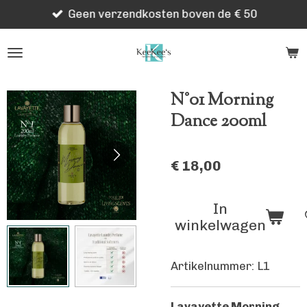
Geen verzendkosten boven de € 50
Ga
direct
naar
de
hoofdinhoud
N°01 Morning
Dance 200ml
€ 18,00
In
winkelwagen
Artikelnummer:
L1
Lavayette Morning