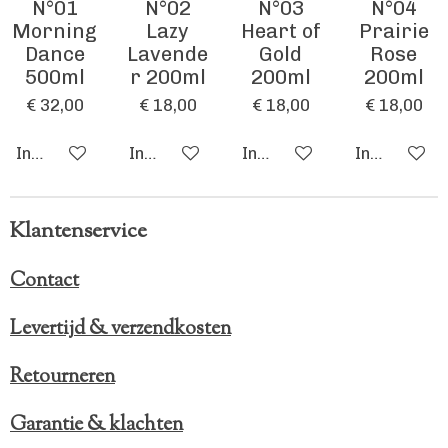
N°01
N°02
N°03
N°04
e
Morning
Lazy
Heart of
Prairie
n
Dance
Lavende
Gold
Rose
500ml
r 200ml
200ml
200ml
€ 32,00
€ 18,00
€ 18,00
€ 18,00
In winkelwagen
In winkelwagen
In winkelwagen
In winkelw
Klantenservice
Contact
Levertijd & verzendkosten
Retourneren
Garantie & klachten