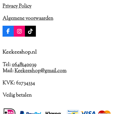
Privacy Policy
Algemene voorwaarden
F
I
T
a
n
i
c
s
k
e
t
T
Keekeeshop.nl
b
a
o
o
g
k
o
r
Tel:
0648140039
k
a
Mail:
Keekeeshop@gmail.com
m
KVK: 62734334
Veilig betalen