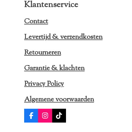
Klantenservice
Contact
Levertijd & verzendkosten
Retourneren
Garantie & klachten
Privacy Policy
Algemene voorwaarden
F
I
T
a
n
i
c
s
k