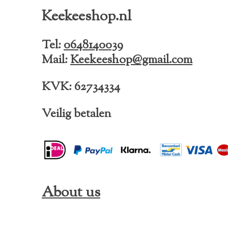
e
t
T
Keekeeshop.nl
b
a
o
o
g
k
o
r
Tel:
0648140039
k
a
Mail:
Keekeeshop@gmail.com
m
KVK: 62734334
Veilig betalen
About us