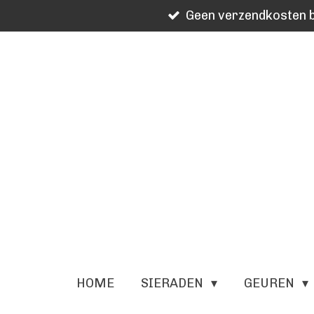
Geen verzendkosten b
Ga
direct
naar
de
hoofdinhoud
HOME
SIERADEN
GEUREN