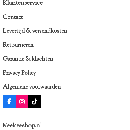
Klantenservice
3
Zoeterme
TapParfu
er
Contact
m
Favoriete
Levertijd & verzendkosten
n bij
Keekee’s
Retourneren
Garantie & klachten
Privacy Policy
Algemene voorwaarden
F
I
T
a
n
i
c
s
k
e
t
T
Keekeeshop.nl
b
a
o