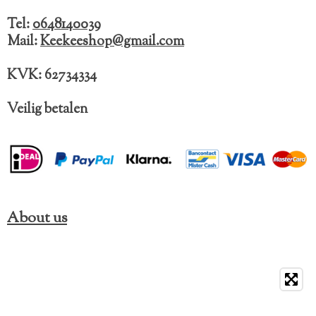
o
g
k
o
r
Tel:
0648140039
k
a
Mail:
Keekeeshop@gmail.com
m
KVK: 62734334
Veilig betalen
About us