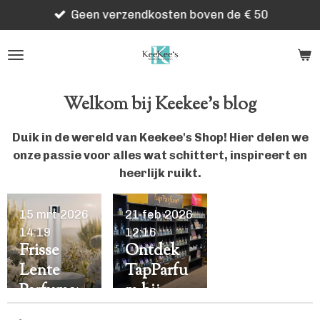
Geen verzendkosten boven de € 50
Ga
direct
naar
de
hoofdinhoud
Welkom bij Keekee's blog
Duik in de wereld van Keekee's Shop! Hier delen we
onze passie voor alles wat schittert, inspireert en
heerlijk ruikt.
15 mrt 2026
21 feb 2026
14:19
12:16
Frisse
Ontdek
Lente
TapParfu
Parfums:
m bij
Onze Top
Keekee's