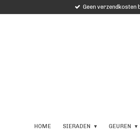
Geen verzendkosten b
Ga
direct
naar
de
hoofdinhoud
HOME
SIERADEN
GEUREN