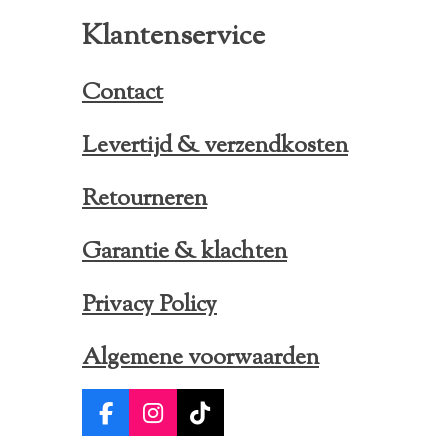
Klantenservice
Contact
Levertijd & verzendkosten
Retourneren
Garantie & klachten
Privacy Policy
Algemene voorwaarden
F
I
T
a
n
i