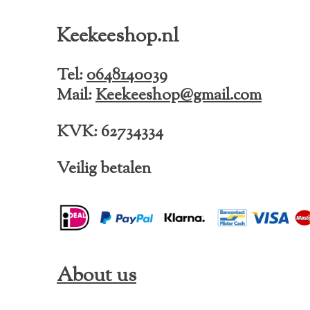
c
s
k
e
t
T
Keekeeshop.nl
b
a
o
o
g
k
o
r
Tel:
0648140039
k
a
Mail:
Keekeeshop@gmail.com
m
KVK: 62734334
Veilig betalen
About us