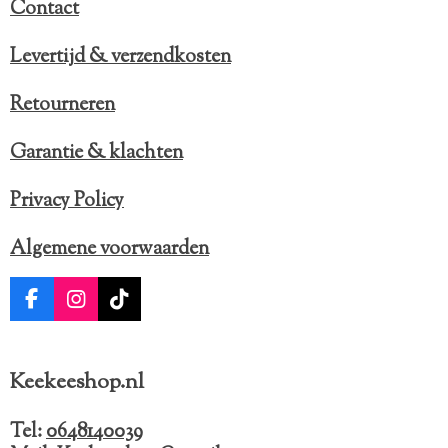
Contact
Levertijd & verzendkosten
Retourneren
Garantie & klachten
Privacy Policy
Algemene voorwaarden
F
I
T
a
n
i
c
s
k
e
t
T
Keekeeshop.nl
b
a
o
o
g
k
o
r
Tel:
0648140039
k
a