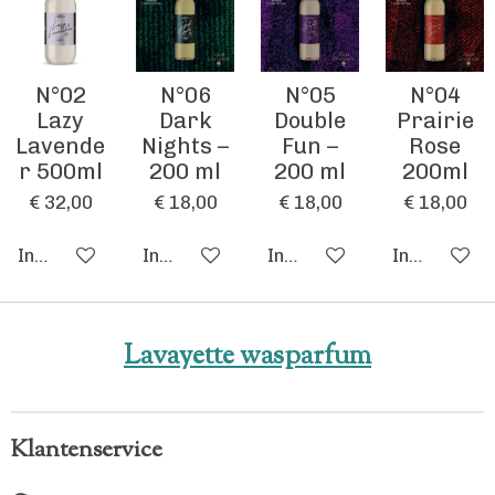
n
n
n
n
t
e
r
N°02
N°06
N°05
N°04
r
Lazy
Dark
Double
Prairie
e
Lavende
Nights –
Fun –
Rose
n
r 500ml
200 ml
200 ml
200ml
€ 32,00
€ 18,00
€ 18,00
€ 18,00
In winkelwagen
In winkelwagen
In winkelwagen
In winkelw
Lavayette wasparfum
Klantenservice