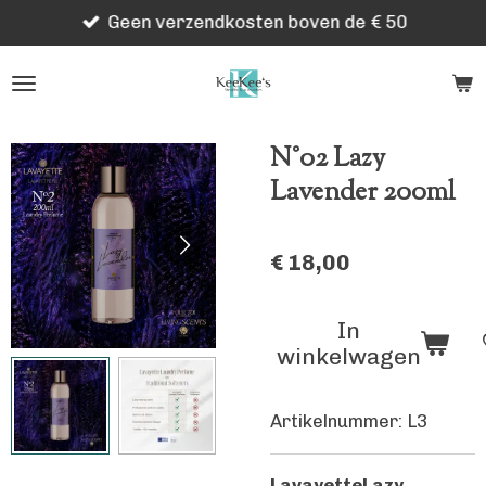
Geen verzendkosten boven de € 50
Ga
direct
naar
de
hoofdinhoud
N°02 Lazy
Lavender 200ml
€ 18,00
In
winkelwagen
Artikelnummer:
L3
Lavayette
Lazy