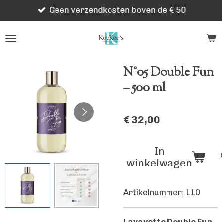
Geen verzendkosten boven de € 50
Ga
direct
naar
de
hoofdinhoud
N°05 Double Fun
– 500 ml
€ 32,00
In
winkelwagen
Artikelnummer:
L10
Lavayette Double Fun