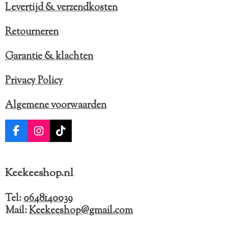
Levertijd & verzendkosten
Retourneren
Garantie & klachten
Privacy Policy
Algemene voorwaarden
F
I
T
a
n
i
c
s
k
e
t
T
Keekeeshop.nl
b
a
o
o
g
k
o
r
Tel:
0648140039
k
a
Mail:
Keekeeshop@gmail.com
m