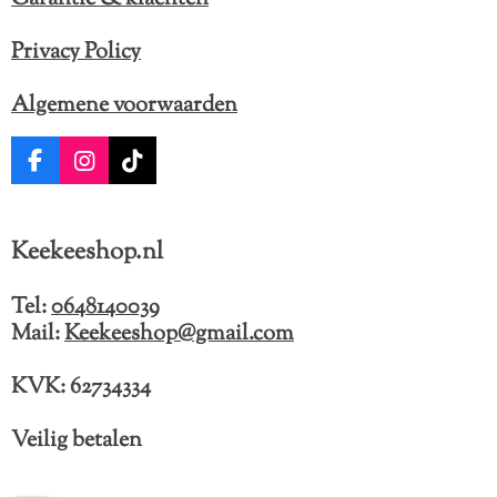
Privacy Policy
Algemene voorwaarden
F
I
T
a
n
i
c
s
k
e
t
T
Keekeeshop.nl
b
a
o
o
g
k
o
r
Tel:
0648140039
k
a
Mail:
Keekeeshop@gmail.com
m
KVK: 62734334
Veilig betalen