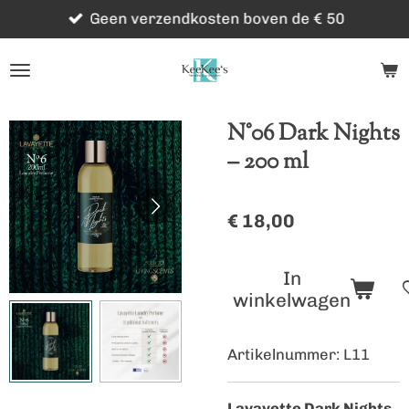
Geen verzendkosten boven de € 50
Ga
direct
naar
de
hoofdinhoud
N°06 Dark Nights
– 200 ml
€ 18,00
In
winkelwagen
Artikelnummer:
L11
Lavayette Dark Nights