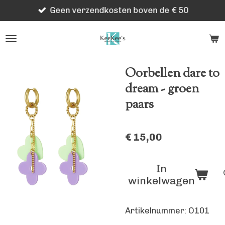
Geen verzendkosten boven de € 50
Ga
direct
naar
de
hoofdinhoud
Oorbellen dare to
dream - groen
paars
€ 15,00
In
winkelwagen
Artikelnummer:
O101