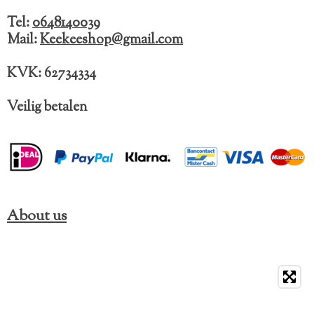
o
g
k
o
r
Tel:
0648140039
k
a
Mail:
Keekeeshop@gmail.com
m
KVK: 62734334
Veilig betalen
About us