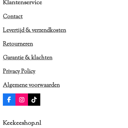
Klantenservice
Contact
Levertijd & verzendkosten
Retourneren
Garantie & klachten
Privacy Policy
Algemene voorwaarden
F
I
T
a
n
i
c
s
k
e
t
T
Keekeeshop.nl
b
a
o