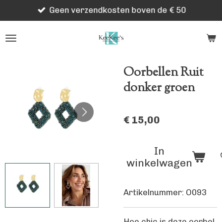
Geen verzendkosten boven de € 50
Ga
direct
naar
de
hoofdinhoud
Oorbellen Ruit
donker groen
€ 15,00
In
winkelwagen
Artikelnummer:
O093
Hoe chic is deze oorbel