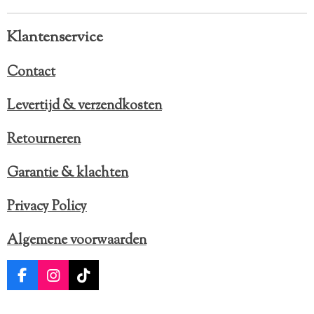
Klantenservice
Contact
Levertijd & verzendkosten
Retourneren
Garantie & klachten
Privacy Policy
Algemene voorwaarden
F
I
T
a
n
i
c
s
k