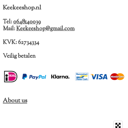
e
t
T
Keekeeshop.nl
b
a
o
o
g
k
o
r
Tel:
0648140039
k
a
Mail:
Keekeeshop@gmail.com
m
KVK: 62734334
Veilig betalen
About us