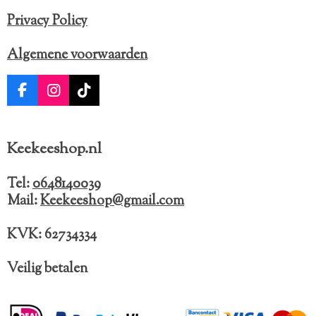
Privacy Policy
Algemene voorwaarden
F
I
T
a
n
i
c
s
k
e
t
T
Keekeeshop.nl
b
a
o
o
g
k
o
r
Tel:
0648140039
k
a
Mail:
Keekeeshop@gmail.com
m
KVK: 62734334
Veilig betalen