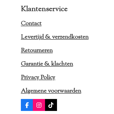
Klantenservice
Contact
Levertijd & verzendkosten
Retourneren
Garantie & klachten
Privacy Policy
Algemene voorwaarden
F
I
T
a
n
i