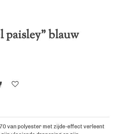
l paisley" blauw
70 van polyester met zijde-effect verleent