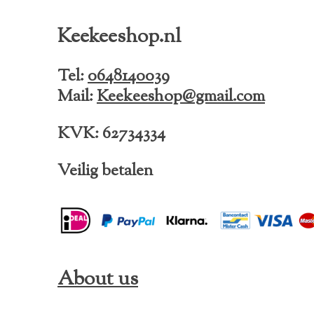
c
s
k
e
t
T
Keekeeshop.nl
b
a
o
o
g
k
o
r
Tel:
0648140039
k
a
Mail:
Keekeeshop@gmail.com
m
KVK: 62734334
Veilig betalen
About us