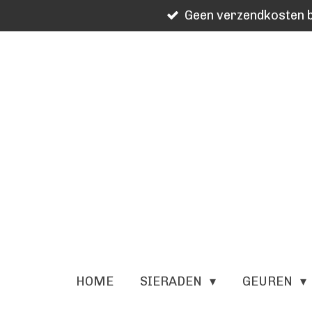
Geen verzendkosten b
Ga
direct
naar
de
hoofdinhoud
HOME
SIERADEN
GEUREN