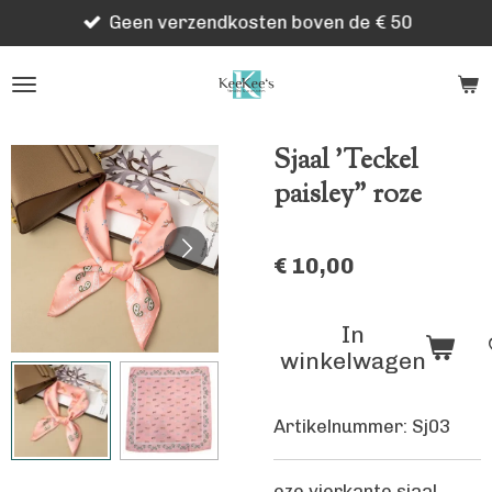
Geen verzendkosten boven de € 50
Ga
direct
naar
de
hoofdinhoud
Sjaal 'Teckel
paisley" roze
€ 10,00
In
winkelwagen
Artikelnummer:
Sj03
eze vierkante sjaal