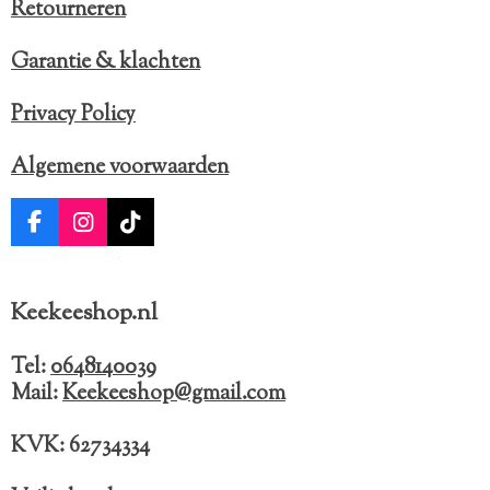
Retourneren
Garantie & klachten
Privacy Policy
Algemene voorwaarden
F
I
T
a
n
i
c
s
k
e
t
T
Keekeeshop.nl
b
a
o
o
g
k
o
r
Tel:
0648140039
k
a
Mail:
Keekeeshop@gmail.com
m
KVK: 62734334