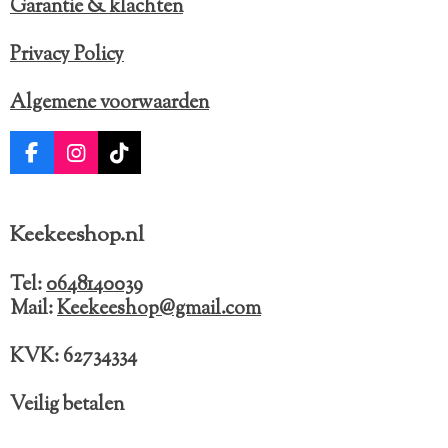
Garantie & klachten
Privacy Policy
Algemene voorwaarden
F
I
T
a
n
i
c
s
k
e
t
T
Keekeeshop.nl
b
a
o
o
g
k
o
r
Tel:
0648140039
k
a
Mail:
Keekeeshop@gmail.com
m
KVK: 62734334
Veilig betalen