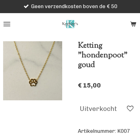
Geen verzendkosten boven de € 50
Ga
direct
naar
de
hoofdinhoud
Ketting
"hondenpoot"
goud
€ 15,00
Uitverkocht
Artikelnummer:
K007