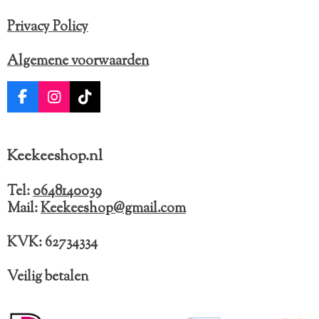
Privacy Policy
Algemene voorwaarden
F
I
T
a
n
i
c
s
k
e
t
T
Keekeeshop.nl
b
a
o
o
g
k
o
r
Tel:
0648140039
k
a
Mail:
Keekeeshop@gmail.com
m
KVK: 62734334
Veilig betalen