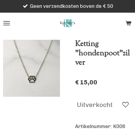
Geen verzendkosten boven de € 50
Ga
direct
naar
de
hoofdinhoud
Ketting
"hondenpoot"zil
ver
€ 15,00
Uitverkocht
Artikelnummer:
K006