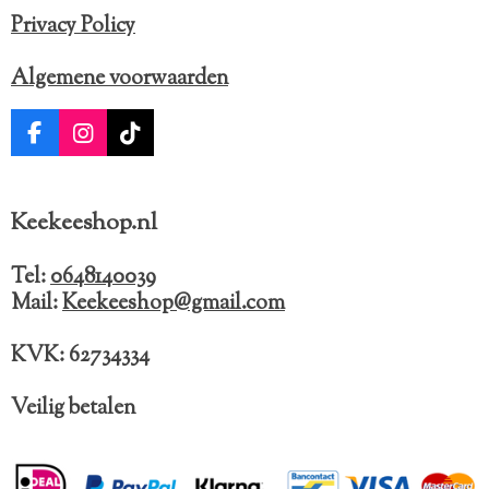
Privacy Policy
Algemene voorwaarden
F
I
T
a
n
i
c
s
k
e
t
T
Keekeeshop.nl
b
a
o
o
g
k
o
r
Tel:
0648140039
k
a
Mail:
Keekeeshop@gmail.com
m
KVK: 62734334
Veilig betalen