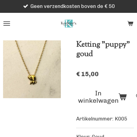
Geen verzendkosten boven de € 50
Ga
direct
naar
de
hoofdinhoud
Ketting "puppy"
goud
€ 15,00
In
winkelwagen
Artikelnummer:
K005
Kleur: Goud