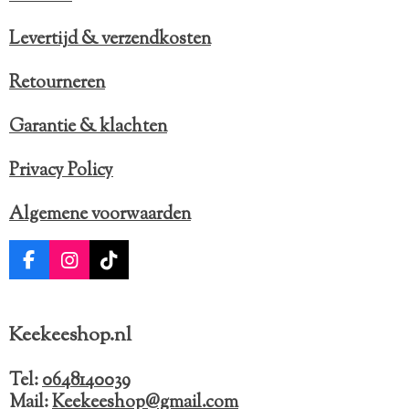
Levertijd & verzendkosten
Retourneren
Garantie & klachten
Privacy Policy
Algemene voorwaarden
F
I
T
a
n
i
c
s
k
e
t
T
Keekeeshop.nl
b
a
o
o
g
k
o
r
Tel:
0648140039
k
a
Mail:
Keekeeshop@gmail.com