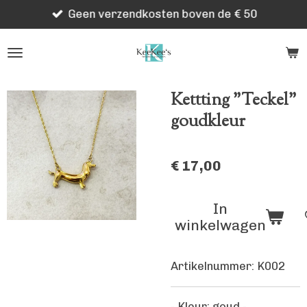
Geen verzendkosten boven de € 50
Ga
direct
naar
de
hoofdinhoud
Kettting "Teckel"
goudkleur
€ 17,00
In
winkelwagen
Artikelnummer:
K002
- Kleur: goud -