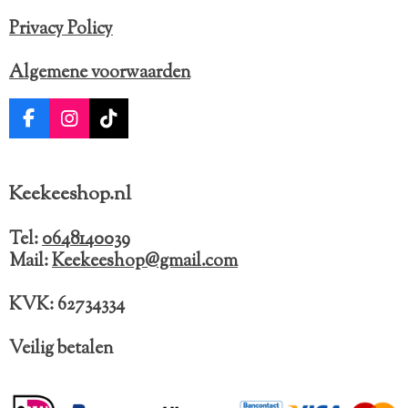
Privacy Policy
Algemene voorwaarden
F
I
T
a
n
i
c
s
k
e
t
T
Keekeeshop.nl
b
a
o
o
g
k
o
r
Tel:
0648140039
k
a
Mail:
Keekeeshop@gmail.com
m
KVK: 62734334
Veilig betalen