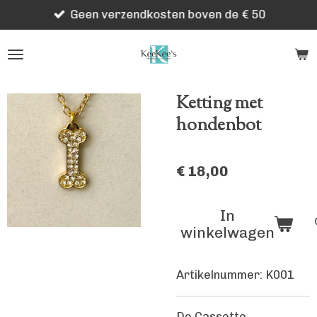
Geen verzendkosten boven de € 50
Ga
direct
naar
de
hoofdinhoud
Ketting met
hondenbot
€ 18,00
In
winkelwagen
Artikelnummer:
K001
De Cassette