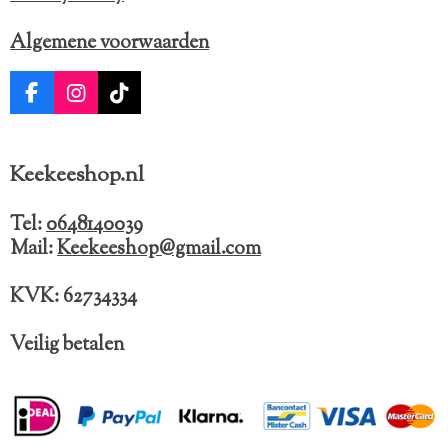
Algemene voorwaarden
F
I
T
a
n
i
c
s
k
e
t
T
Keekeeshop.nl
b
a
o
o
g
k
o
r
Tel:
0648140039
k
a
Mail:
Keekeeshop@gmail.com
m
KVK: 62734334
Veilig betalen