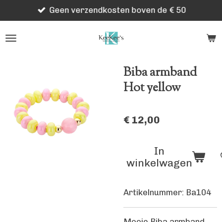
Geen verzendkosten boven de € 50
Ga
direct
naar
de
hoofdinhoud
Biba armband
Hot yellow
€ 12,00
In
winkelwagen
Artikelnummer:
Ba104
Mooie Biba armband