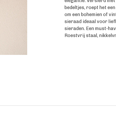
elegantie. Versierd met
bedeltjes, roept het ee
om een bohemien of vint
sieraad ideaal voor lie
sieraden. Een must-hav
Roestvrij staal, nikkelv