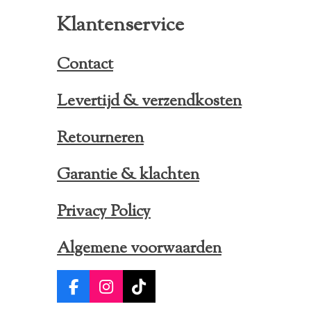
Klantenservice
Contact
Levertijd & verzendkosten
Retourneren
Garantie & klachten
Privacy Policy
Algemene voorwaarden
F
I
T
a
n
i