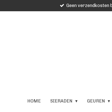
Geen verzendkosten b
Ga
direct
naar
de
hoofdinhoud
HOME
SIERADEN
GEUREN