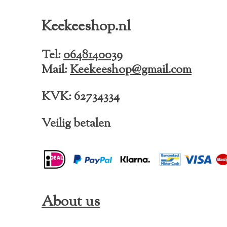
c
s
k
e
t
T
Keekeeshop.nl
b
a
o
o
g
k
o
r
Tel:
0648140039
k
a
Mail:
Keekeeshop@gmail.com
m
KVK: 62734334
Veilig betalen
About us