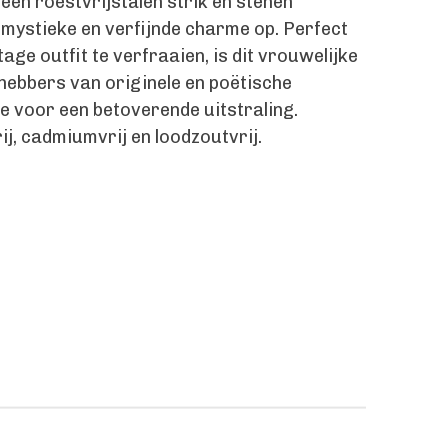
 een roestvrijstalen strik en stenen
n mystieke en verfijnde charme op. Perfect
age outfit te verfraaien, is dit vrouwelijke
fhebbers van originele en poëtische
e voor een betoverende uitstraling.
rij, cadmiumvrij en loodzoutvrij.