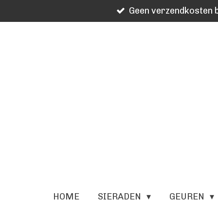
Geen verzendkosten b
Ga
direct
naar
de
hoofdinhoud
HOME
SIERADEN
GEUREN