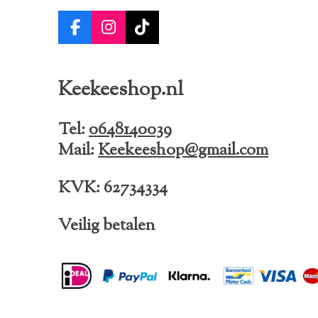
F
I
T
a
n
i
c
s
k
e
t
T
Keekeeshop.nl
b
a
o
o
g
k
o
r
Tel:
0648140039
k
a
Mail:
Keekeeshop@gmail.com
m
KVK: 62734334
Veilig betalen