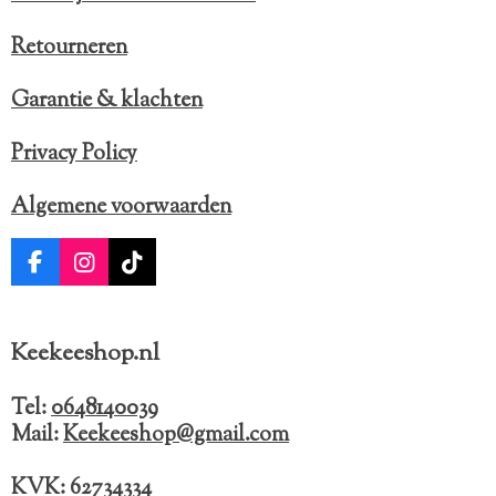
Retourneren
Garantie & klachten
Privacy Policy
Algemene voorwaarden
F
I
T
a
n
i
c
s
k
e
t
T
Keekeeshop.nl
b
a
o
o
g
k
o
r
Tel:
0648140039
k
a
Mail:
Keekeeshop@gmail.com
m
KVK: 62734334