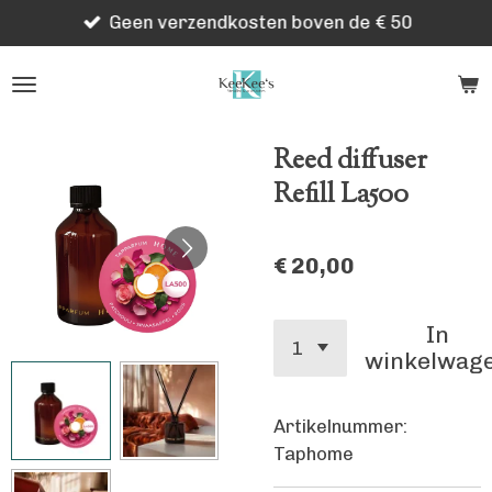
Geen verzendkosten boven de € 50
Ga
direct
naar
de
hoofdinhoud
Reed diffuser
Refill La500
€ 20,00
In
winkelwag
Artikelnummer:
Taphome