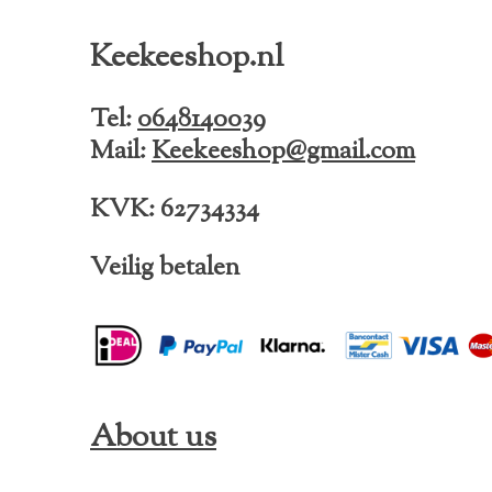
c
s
k
e
t
T
Keekeeshop.nl
b
a
o
o
g
k
o
r
Tel:
0648140039
k
a
Mail:
Keekeeshop@gmail.com
m
KVK: 62734334
Veilig betalen
About us