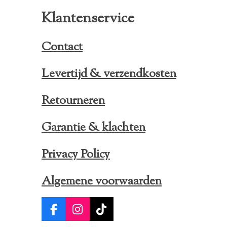
Klantenservice
Contact
Levertijd & verzendkosten
Retourneren
Garantie & klachten
Privacy Policy
Algemene voorwaarden
F
I
T
a
n
i