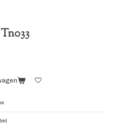
 Tn033
lwagen
me
0ml