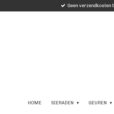
Geen verzendkosten b
Ga
direct
naar
de
hoofdinhoud
HOME
SIERADEN
GEUREN