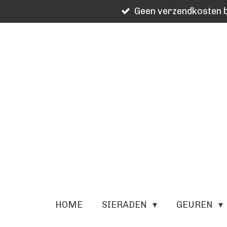
Geen verzendkosten b
Ga
direct
naar
de
hoofdinhoud
HOME
SIERADEN
GEUREN