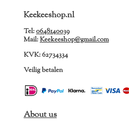
c
s
k
e
t
T
Keekeeshop.nl
b
a
o
o
g
k
o
r
Tel:
0648140039
k
a
Mail:
Keekeeshop@gmail.com
m
KVK: 62734334
Veilig betalen
About us