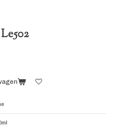
Le502
lwagen
me
0ml