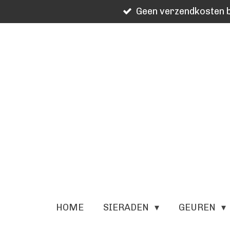
Geen verzendkosten b
Ga
direct
naar
de
hoofdinhoud
HOME
SIERADEN
GEUREN