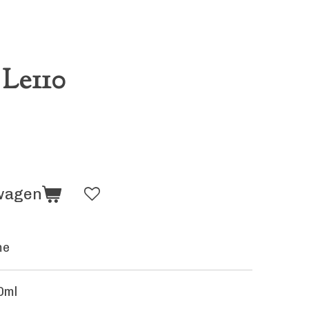
Le110
lwagen
me
0ml