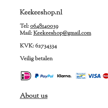
c
s
k
e
t
T
Keekeeshop.nl
b
a
o
o
g
k
o
r
Tel:
0648140039
k
a
Mail:
Keekeeshop@gmail.com
m
KVK: 62734334
Veilig betalen
About us