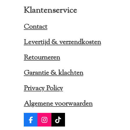
Klantenservice
Contact
Levertijd & verzendkosten
Retourneren
Garantie & klachten
Privacy Policy
Algemene voorwaarden
F
I
T
a
n
i