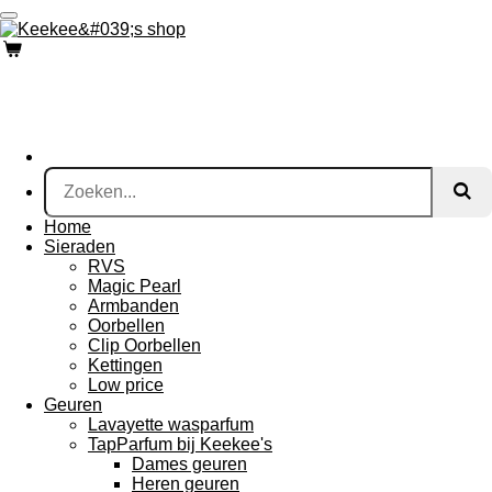
Ga
direct
naar
de
hoofdinhoud
Home
Sieraden
RVS
Magic Pearl
Armbanden
Oorbellen
Clip Oorbellen
Kettingen
Low price
Geuren
Lavayette wasparfum
TapParfum bij Keekee's
Dames geuren
Heren geuren