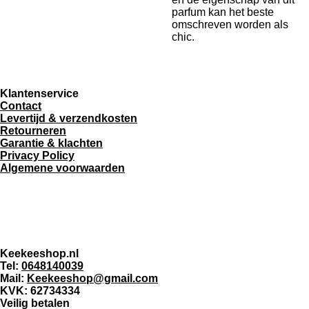
parfum kan het beste
omschreven worden als
chic.
Klantenservice
Contact
Levertijd & verzendkosten
Retourneren
Garantie & klachten
Privacy Policy
Algemene voorwaarden
F
I
T
a
n
i
c
s
k
e
t
T
Keekeeshop.nl
b
a
o
Tel:
0648140039
o
g
k
Mail:
Keekeeshop@gmail.com
o
r
KVK: 62734334
k
a
Veilig betalen