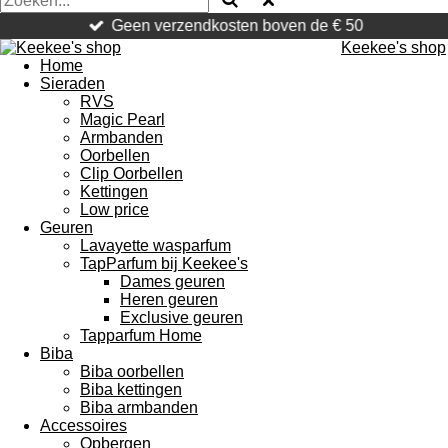
Geen verzendkosten boven de € 50
Keekee's shop
Home
Sieraden
RVS
Magic Pearl
Armbanden
Oorbellen
Clip Oorbellen
Kettingen
Low price
Geuren
Lavayette wasparfum
TapParfum bij Keekee's
Dames geuren
Heren geuren
Exclusive geuren
Tapparfum Home
Biba
Biba oorbellen
Biba kettingen
Biba armbanden
Accessoires
Opbergen