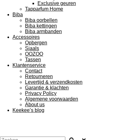
Exclusive geuren
Tapparfum Home
Biba
Biba oorbellen
Biba kettingen
Biba armbanden
Accessoires
Opbergen
Sjaals
OOZOO
Tassen
Klantenservice
Contact
Retourneren
Levertijd & verzendkosten
Garantie & klachten
Privacy Policy
Algemene voorwaarden
About us
Keekee’s blog