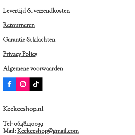
Levertijd & verzendkosten
Retourneren
Garantie & klachten
Privacy Policy
Algemene voorwaarden
F
I
T
a
n
i
c
s
k
e
t
T
Keekeeshop.nl
b
a
o
o
g
k
o
r
Tel:
0648140039
k
a
Mail:
Keekeeshop@gmail.com
m