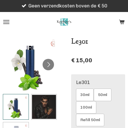
Geen verzendkosten boven de € 50
Ga
direct
naar
de
hoofdinhoud
Le301
€ 15,00
Le301
30ml
50ml
100ml
Refill 50ml