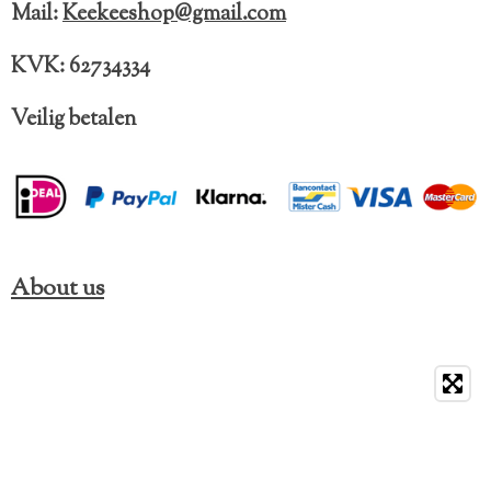
k
a
Mail:
Keekeeshop@gmail.com
m
KVK: 62734334
Veilig betalen
About us