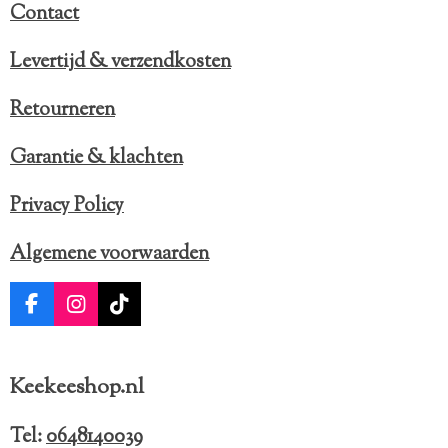
Contact
Levertijd & verzendkosten
Retourneren
Garantie & klachten
Privacy Policy
Algemene voorwaarden
F
I
T
a
n
i
c
s
k
e
t
T
Keekeeshop.nl
b
a
o
o
g
k
o
r
Tel:
0648140039