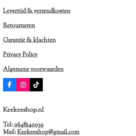
Levertijd & verzendkosten
Retourneren
Garantie & klachten
Privacy Policy
Algemene voorwaarden
F
I
T
a
n
i
c
s
k
e
t
T
Keekeeshop.nl
b
a
o
o
g
k
o
r
Tel:
0648140039
k
a
Mail:
Keekeeshop@gmail.com
m