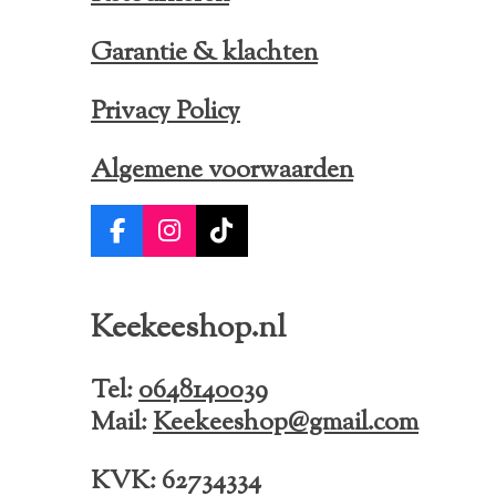
Garantie & klachten
Privacy Policy
Algemene voorwaarden
F
I
T
a
n
i
c
s
k
e
t
T
Keekeeshop.nl
b
a
o
o
g
k
o
r
Tel:
0648140039
k
a
Mail:
Keekeeshop@gmail.com
m
KVK: 62734334