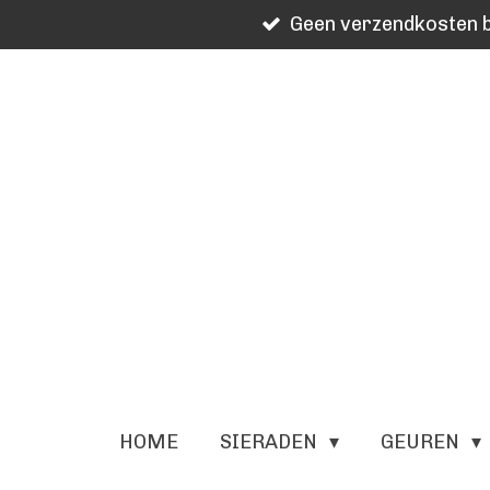
Geen verzendkosten b
Ga
direct
naar
de
hoofdinhoud
HOME
SIERADEN
GEUREN