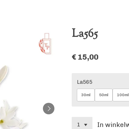
La565
€ 15,00
La565
30ml
50ml
100ml
In winke