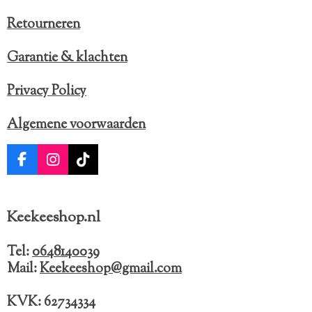
Retourneren
Garantie & klachten
Privacy Policy
Algemene voorwaarden
F
I
T
a
n
i
c
s
k
e
t
T
Keekeeshop.nl
b
a
o
o
g
k
o
r
Tel:
0648140039
k
a
Mail:
Keekeeshop@gmail.com
m
KVK: 62734334