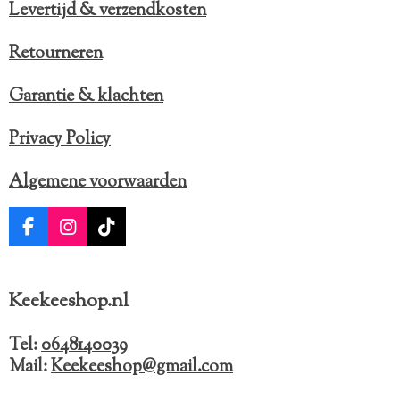
Levertijd & verzendkosten
Retourneren
Garantie & klachten
Privacy Policy
Algemene voorwaarden
F
I
T
a
n
i
c
s
k
e
t
T
Keekeeshop.nl
b
a
o
o
g
k
o
r
Tel:
0648140039
k
a
Mail:
Keekeeshop@gmail.com
m