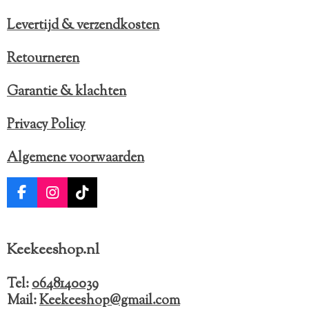
Levertijd & verzendkosten
Retourneren
Garantie & klachten
Privacy Policy
Algemene voorwaarden
F
I
T
a
n
i
c
s
k
e
t
T
Keekeeshop.nl
b
a
o
o
g
k
o
r
Tel:
0648140039
k
a
Mail:
Keekeeshop@gmail.com
m