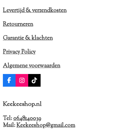
Levertijd & verzendkosten
Retourneren
Garantie & klachten
Privacy Policy
Algemene voorwaarden
F
I
T
a
n
i
c
s
k
e
t
T
Keekeeshop.nl
b
a
o
o
g
k
o
r
Tel:
0648140039
k
a
Mail:
Keekeeshop@gmail.com
m