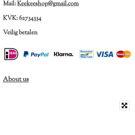
k
a
Mail:
Keekeeshop@gmail.com
m
KVK: 62734334
Veilig betalen
About us