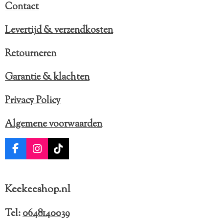
Contact
Levertijd & verzendkosten
Retourneren
Garantie & klachten
Privacy Policy
Algemene voorwaarden
F
I
T
a
n
i
c
s
k
e
t
T
Keekeeshop.nl
b
a
o
o
g
k
o
r
Tel:
0648140039