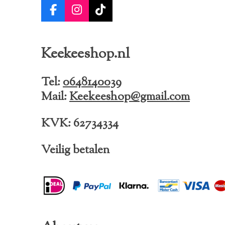
F
I
T
a
n
i
c
s
k
e
t
T
Keekeeshop.nl
b
a
o
o
g
k
o
r
Tel:
0648140039
k
a
Mail:
Keekeeshop@gmail.com
m
KVK: 62734334
Veilig betalen