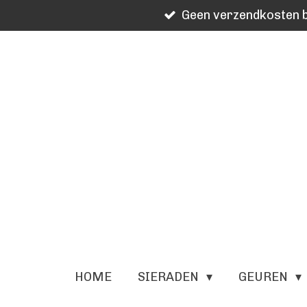
Geen verzendkosten b
Ga
direct
naar
de
hoofdinhoud
HOME
SIERADEN
GEUREN