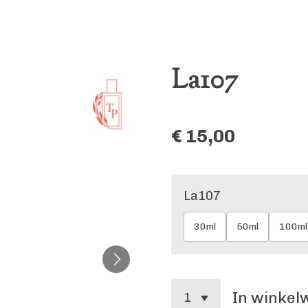
La107
€ 15,00
La107
30ml
50ml
100ml
In winke