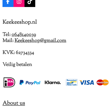
F
I
T
a
n
i
c
s
k
e
t
T
Keekeeshop.nl
b
a
o
o
g
k
o
r
Tel:
0648140039
k
a
Mail:
Keekeeshop@gmail.com
m
KVK: 62734334
Veilig betalen
About us