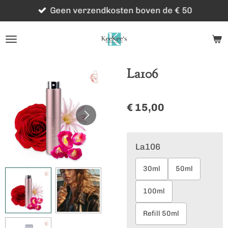
Geen verzendkosten boven de € 50
Ga
direct
naar
de
hoofdinhoud
La106
€ 15,00
La106
30ml
50ml
100ml
Refill 50ml