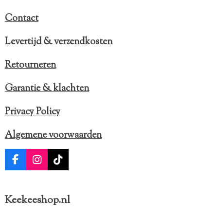
e
e
e
e
s
n
n
n
n
Contact
t
e
Levertijd & verzendkosten
r
r
Retourneren
e
n
Garantie & klachten
Privacy Policy
Algemene voorwaarden
F
I
T
a
n
i
c
s
k
e
t
T
Keekeeshop.nl
b
a
o
o
g
k