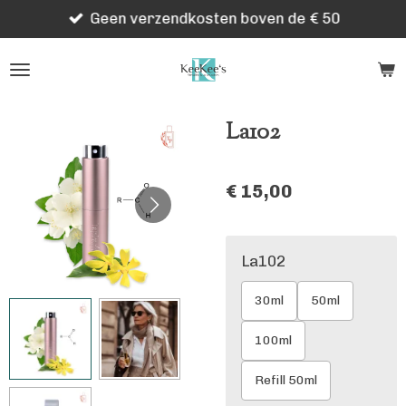
Geen verzendkosten boven de € 50
Ga
direct
naar
de
hoofdinhoud
La102
€ 15,00
La102
30ml
50ml
100ml
Refill 50ml