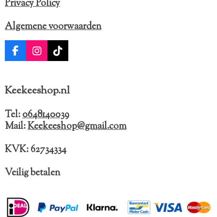
Privacy Policy
Algemene voorwaarden
F
I
T
a
n
i
c
s
k
e
t
T
Keekeeshop.nl
b
a
o
o
g
k
o
r
Tel:
0648140039
k
a
Mail:
Keekeeshop@gmail.com
m
KVK: 62734334
Veilig betalen