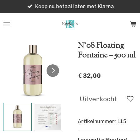
Koop nu betaal later met Klarna
Ga
direct
naar
de
hoofdinhoud
N°08 Floating
Fontaine – 500 ml
€ 32,00
Uitverkocht
Artikelnummer:
L15
Lavayette Floating