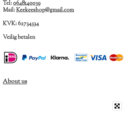
o
r
Tel:
0648140039
k
a
Mail:
Keekeeshop@gmail.com
m
KVK: 62734334
Veilig betalen
About us