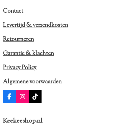
Contact
Levertijd & verzendkosten
Retourneren
Garantie & klachten
Privacy Policy
Algemene voorwaarden
F
I
T
a
n
i
c
s
k
e
t
T
Keekeeshop.nl
b
a
o
o
g
k