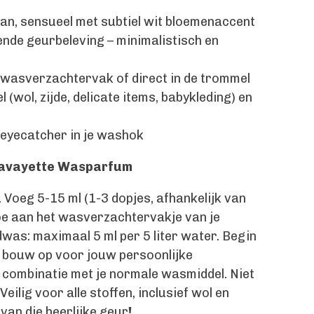
ean, sensueel met subtiel wit bloemenaccent
de geurbeleving – minimalistisch en
n wasverzachtervak of direct in de trommel
el (wol, zijde, delicate items, babykleding) en
le eyecatcher in je washok
Lavayette Wasparfum
Voeg 5-15 ml (1-3 dopjes, afhankelijk van
toe aan het wasverzachtervakje van je
as: maximaal 5 ml per 5 liter water. Begin
n bouw op voor jouw persoonlijke
 combinatie met je normale wasmiddel. Niet
 Veilig voor alle stoffen, inclusief wol en
 van die heerlijke geur
!