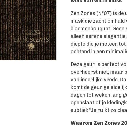
wolk van witte musk
Zen Zones (N°07) is de u
musk die zacht omhuld 
bloemenbouquet. Geen 
alleen serene elegantie
diepte die je meteen tot 
ochtend in een minimalis
Deze geur is perfect vo
overheerst niet, maar b
van innerlijke vrede. 
komt de geur geleidelijk
dagen tot weken lang gen
openslaat of je kledin
subtiel: “Je ruikt zo cl
Waarom Zen Zones 200