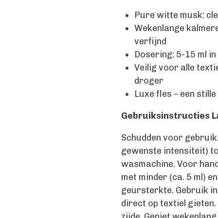
Pure witte musk: cl
Wekenlange kalmeren
verfijnd
Dosering: 5-15 ml i
Veilig voor alle texti
droger
Luxe fles – een stil
Gebruiksinstructies 
Schudden voor gebruik. 
gewenste intensiteit) 
wasmachine. Voor handw
met minder (ca. 5 ml) e
geursterkte. Gebruik in
direct op textiel gieten.
zijde. Geniet wekenlang