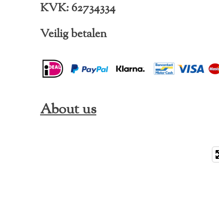
KVK: 62734334
Veilig betalen
About us