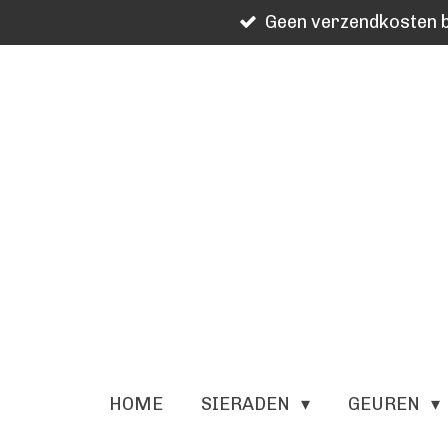
Geen verzendkosten b
Ga
direct
naar
de
hoofdinhoud
HOME
SIERADEN
GEUREN