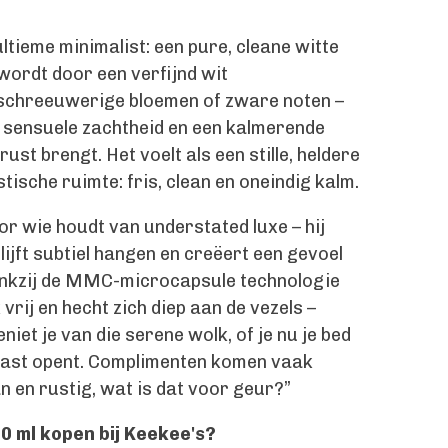
ltieme minimalist: een pure, cleane witte
wordt door een verfijnd wit
schreeuwerige bloemen of zware noten –
, sensuele zachtheid en een kalmerende
rust brengt. Het voelt als een stille, heldere
tische ruimte: fris, clean en oneindig kalm.
or wie houdt van understated luxe – hij
lijft subtiel hangen en creëert een gevoel
Dankzij de MMC-microcapsule technologie
 vrij en hecht zich diep aan de vezels –
iet je van die serene wolk, of je nu je bed
gkast opent. Complimenten komen vaak
ean en rustig, wat is dat voor geur?”
 ml kopen bij Keekee's?