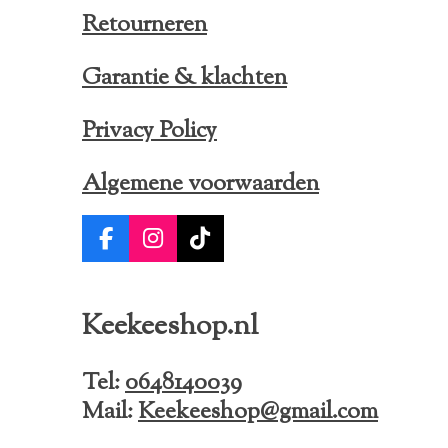
Retourneren
Garantie & klachten
Privacy Policy
Algemene voorwaarden
F
I
T
a
n
i
c
s
k
e
t
T
Keekeeshop.nl
b
a
o
o
g
k
o
r
Tel:
0648140039
k
a
Mail:
Keekeeshop@gmail.com
m