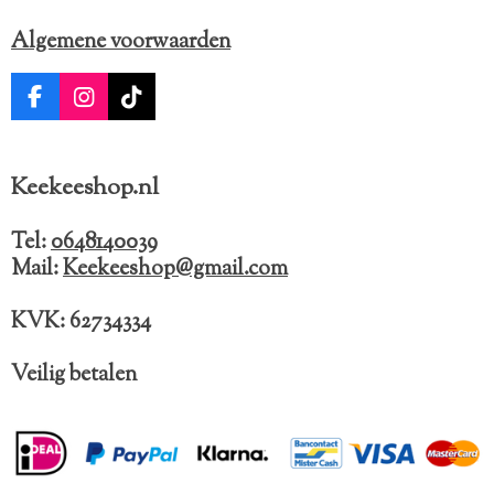
Algemene voorwaarden
F
I
T
a
n
i
c
s
k
e
t
T
Keekeeshop.nl
b
a
o
o
g
k
o
r
Tel:
0648140039
k
a
Mail:
Keekeeshop@gmail.com
m
KVK: 62734334
Veilig betalen