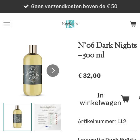
Geen verzendkosten boven de € 50
Ga
direct
naar
de
hoofdinhoud
N°06 Dark Nights
– 500 ml
€ 32,00
In
winkelwagen
Artikelnummer:
L12
Lavayette Dark Nights