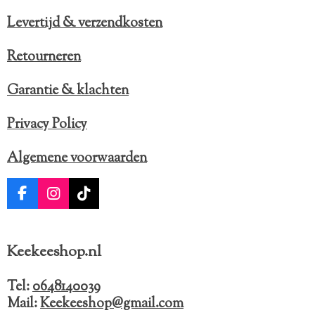
Levertijd & verzendkosten
Retourneren
Garantie & klachten
Privacy Policy
Algemene voorwaarden
F
I
T
a
n
i
c
s
k
e
t
T
Keekeeshop.nl
b
a
o
o
g
k
o
r
Tel:
0648140039
k
a
Mail:
Keekeeshop@gmail.com
m