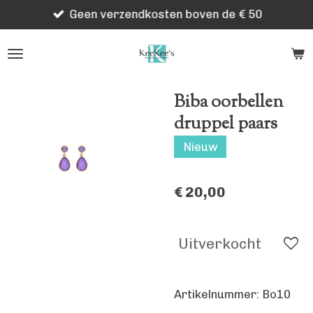
Geen verzendkosten boven de € 50
Ga
direct
naar
de
hoofdinhoud
Biba oorbellen
druppel paars
Nieuw
€ 20,00
Uitverkocht
Artikelnummer:
Bo10