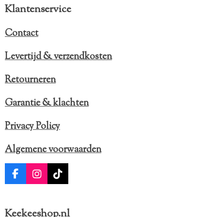
Klantenservice
Contact
Levertijd & verzendkosten
Retourneren
Garantie & klachten
Privacy Policy
Algemene voorwaarden
F
I
T
a
n
i
c
s
k
e
t
T
Keekeeshop.nl
b
a
o