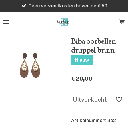
Geen verzendkosten boven de € 50
Ga
direct
naar
de
hoofdinhoud
Biba oorbellen
druppel bruin
Nieuw
€ 20,00
Uitverkocht
Artikelnummer:
Bo2