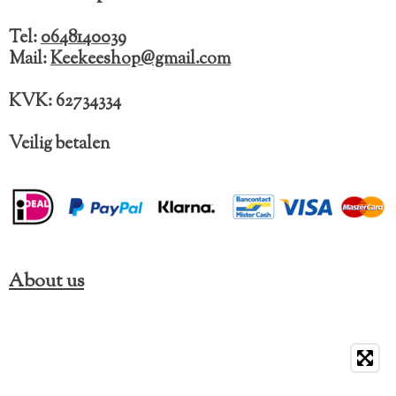
o
g
k
o
r
Tel:
0648140039
k
a
Mail:
Keekeeshop@gmail.com
m
KVK: 62734334
Veilig betalen
About us