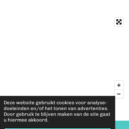
Deze website gebruikt cookies voor analyse-
© 2023 - 2026 Keekee's shop
doeleinden en/of het tonen van advertenties.
Powered by
JouwWeb
Door gebruik te blijven maken van de site gaat
u hiermee akkoord.