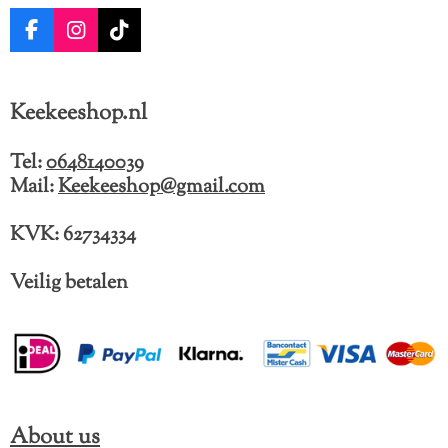
F
I
T
a
n
i
c
s
k
e
t
T
Keekeeshop.nl
b
a
o
o
g
k
o
r
Tel:
0648140039
k
a
Mail:
Keekeeshop@gmail.com
m
KVK: 62734334
Veilig betalen
About us