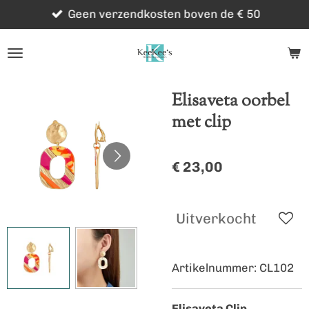
Geen verzendkosten boven de € 50
Ga
direct
naar
de
hoofdinhoud
Elisaveta oorbel
met clip
€ 23,00
Uitverkocht
Artikelnummer:
CL102
Elisaveta Clip