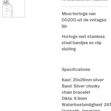
Mooi horloge van
OOZOO uit de vintages
lijn.
Horloge met stainless
steel bandjes en clip
sluiting
Specifications
Kast:
20x26mm silver
Band:
Silver chunky
chain bracelet
Dikte:
6.9mm
Waterbestendigheid:
2A
Uurwerk:
Japanese