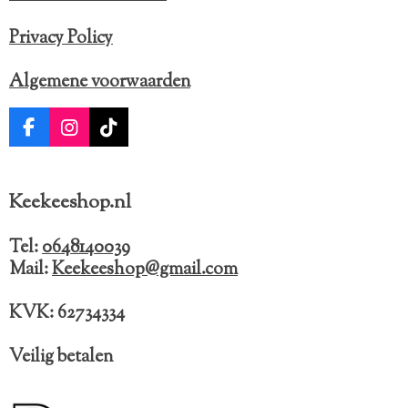
e
Privacy Policy
n
Algemene voorwaarden
F
I
T
a
n
i
c
s
k
e
t
T
Keekeeshop.nl
b
a
o
o
g
k
o
r
Tel:
0648140039
k
a
Mail:
Keekeeshop@gmail.com
m
KVK: 62734334
Veilig betalen