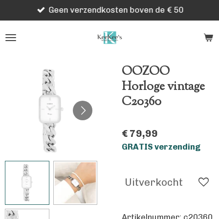
Geen verzendkosten boven de € 50
Ga
direct
naar
de
hoofdinhoud
OOZOO
Horloge vintage
C20360
€ 79,99
GRATIS verzending
Uitverkocht
Artikelnummer:
c20360