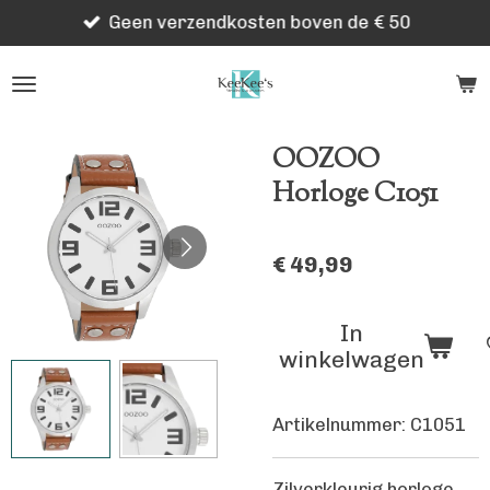
Geen verzendkosten boven de € 50
Ga
direct
naar
de
hoofdinhoud
OOZOO
Horloge C1051
€ 49,99
In
winkelwagen
Artikelnummer:
C1051
Zilverkleurig horloge