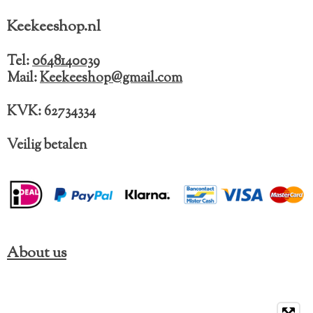
c
s
k
e
t
T
Keekeeshop.nl
b
a
o
o
g
k
o
r
Tel:
0648140039
k
a
Mail:
Keekeeshop@gmail.com
m
KVK: 62734334
Veilig betalen
About us