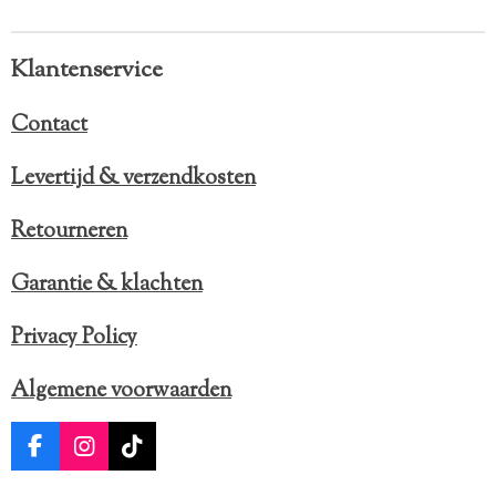
Klantenservice
Contact
Levertijd & verzendkosten
Retourneren
Garantie & klachten
Privacy Policy
Algemene voorwaarden
F
I
T
a
n
i