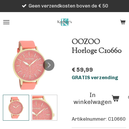
Geen verzendkosten boven de € 50
Ga
direct
naar
de
hoofdinhoud
OOZOO
Horloge C10660
€ 59,99
GRATIS verzending
In
winkelwagen
Artikelnummer:
C10660