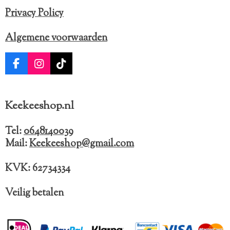
Privacy Policy
Algemene voorwaarden
F
I
T
a
n
i
c
s
k
e
t
T
Keekeeshop.nl
b
a
o
o
g
k
o
r
Tel:
0648140039
k
a
Mail:
Keekeeshop@gmail.com
m
KVK: 62734334
Veilig betalen